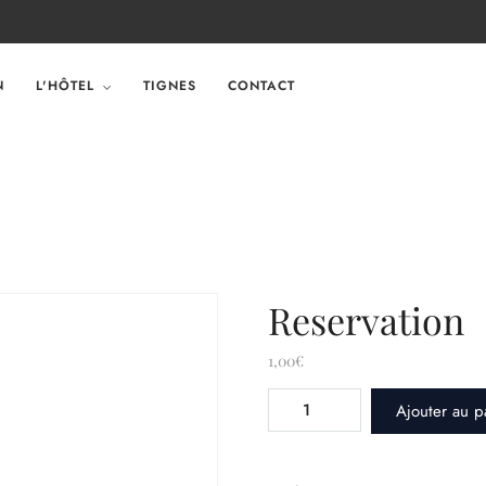
N
L'HÔTEL
TIGNES
CONTACT
Reservation
1,00
€
quantité
Ajouter au p
de
Reservation