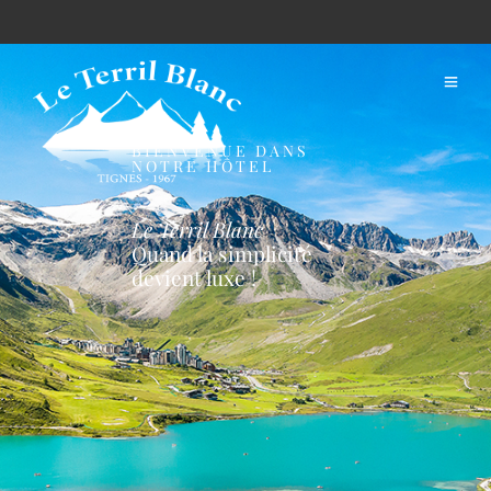
BIENVENUE DANS
NOTRE HÔTEL
Le
Terril Blanc
Quand la simplicité
devient luxe !